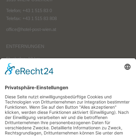
Telefon; +43 1 515 83 0
Telefax: +43 1 515 83 808
office@hotel-post-wien.at
ENTFERNUNGEN
Flughafen: 18 km
mit Zug/ Bahn 30 min
Südbahnhof: 5 km
mit U-Bahn 15 min
Westbahnhof: 7 km
mit U-Bahn 12 min
SAFE STAY VIENNA