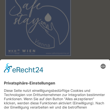
DAS WETTER IN WIEN
24 °
CLEAR SKY
Montag
36°
24 °