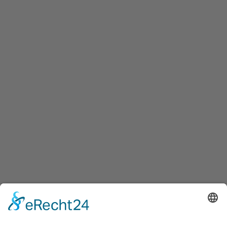
Flughafen: 18 km
mit Zug/ Bahn 30 min
Südbahnhof: 5 km
mit U-Bahn 15 min
Westbahnhof: 7 km
mit U-Bahn 12 min
SAFE STAY VIENNA
© Copyright Hotel Post Wien | Realisiert durch
LIQUID
AMBIENT MEDIA
AGB
|
Datenschutzerklärung
|
Impressum